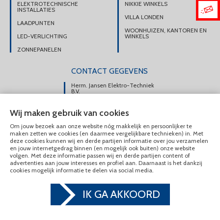
ELEKTROTECHNISCHE
NIKKIE WINKELS
INSTALLATIES
VILLA LONDEN
LAADPUNTEN
WOONHUIZEN, KANTOREN EN
LED-VERLICHTING
WINKELS
ZONNEPANELEN
CONTACT GEGEVENS
Herm. Jansen Elektro-Techniek
B.V.
Portsmuiden 108e
Wij maken gebruik van cookies
1046 AM Amsterdam
Om jouw bezoek aan onze website nóg makkelijk en persoonlijker te
DIRECT CONTACT
maken zetten we cookies (en daarmee vergelijkbare technieken) in. Met
OPNEMEN
deze cookies kunnen wij en derde partijen informatie over jou verzamelen
en jouw internetgedrag binnen (en mogelijk ook buiten) onze website
020-6175225
volgen. Met deze informatie passen wij en derde partijen content of
advertenties aan jouw interesses en profiel aan. Daarnaast is het dankzij
MAIL ONS
cookies mogelijk informatie te delen via social media.
IK GA AKKOORD
© Herm. Jansen Elektro-Techniek B.V. 2020 - 2026
Privacy & Cookies