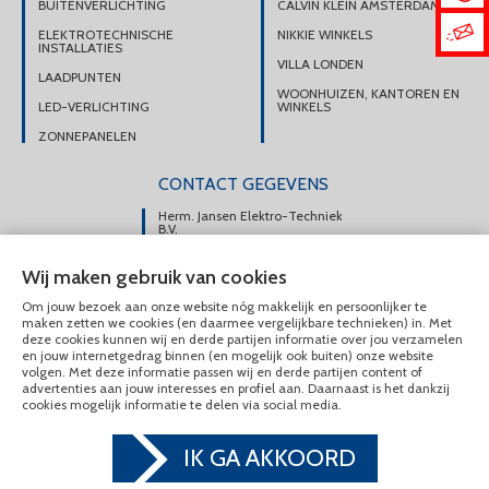
BUITENVERLICHTING
CALVIN KLEIN AMSTERDAM
ELEKTROTECHNISCHE
NIKKIE WINKELS
INSTALLATIES
VILLA LONDEN
LAADPUNTEN
WOONHUIZEN, KANTOREN EN
LED-VERLICHTING
WINKELS
ZONNEPANELEN
CONTACT GEGEVENS
Herm. Jansen Elektro-Techniek
B.V.
Portsmuiden 108e
Wij maken gebruik van cookies
1046 AM Amsterdam
Om jouw bezoek aan onze website nóg makkelijk en persoonlijker te
DIRECT CONTACT
maken zetten we cookies (en daarmee vergelijkbare technieken) in. Met
OPNEMEN
deze cookies kunnen wij en derde partijen informatie over jou verzamelen
en jouw internetgedrag binnen (en mogelijk ook buiten) onze website
020-6175225
volgen. Met deze informatie passen wij en derde partijen content of
advertenties aan jouw interesses en profiel aan. Daarnaast is het dankzij
MAIL ONS
cookies mogelijk informatie te delen via social media.
IK GA AKKOORD
© Herm. Jansen Elektro-Techniek B.V. 2020 - 2026