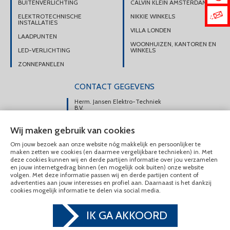
BUITENVERLICHTING
CALVIN KLEIN AMSTERDAM
ELEKTROTECHNISCHE
NIKKIE WINKELS
INSTALLATIES
VILLA LONDEN
LAADPUNTEN
WOONHUIZEN, KANTOREN EN
LED-VERLICHTING
WINKELS
ZONNEPANELEN
CONTACT GEGEVENS
Herm. Jansen Elektro-Techniek
B.V.
Portsmuiden 108e
Wij maken gebruik van cookies
1046 AM Amsterdam
Om jouw bezoek aan onze website nóg makkelijk en persoonlijker te
DIRECT CONTACT
maken zetten we cookies (en daarmee vergelijkbare technieken) in. Met
OPNEMEN
deze cookies kunnen wij en derde partijen informatie over jou verzamelen
en jouw internetgedrag binnen (en mogelijk ook buiten) onze website
020-6175225
volgen. Met deze informatie passen wij en derde partijen content of
advertenties aan jouw interesses en profiel aan. Daarnaast is het dankzij
MAIL ONS
cookies mogelijk informatie te delen via social media.
IK GA AKKOORD
© Herm. Jansen Elektro-Techniek B.V. 2020 - 2026