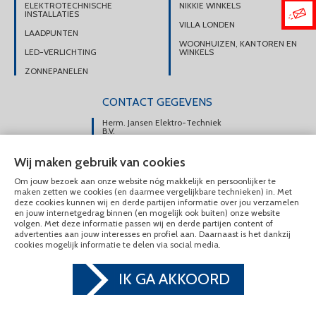
ELEKTROTECHNISCHE
NIKKIE WINKELS
INSTALLATIES
VILLA LONDEN
LAADPUNTEN
WOONHUIZEN, KANTOREN EN
LED-VERLICHTING
WINKELS
ZONNEPANELEN
CONTACT GEGEVENS
Herm. Jansen Elektro-Techniek
B.V.
Portsmuiden 108e
Wij maken gebruik van cookies
1046 AM Amsterdam
Om jouw bezoek aan onze website nóg makkelijk en persoonlijker te
DIRECT CONTACT
maken zetten we cookies (en daarmee vergelijkbare technieken) in. Met
OPNEMEN
deze cookies kunnen wij en derde partijen informatie over jou verzamelen
en jouw internetgedrag binnen (en mogelijk ook buiten) onze website
020-6175225
volgen. Met deze informatie passen wij en derde partijen content of
advertenties aan jouw interesses en profiel aan. Daarnaast is het dankzij
MAIL ONS
cookies mogelijk informatie te delen via social media.
IK GA AKKOORD
© Herm. Jansen Elektro-Techniek B.V. 2020 - 2026
Privacy & Cookies