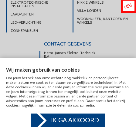
ELEKTROTECHNISCHE
NIKKIE WINKELS
INSTALLATIES
VILLA LONDEN
LAADPUNTEN
WOONHUIZEN, KANTOREN EN
LED-VERLICHTING
WINKELS
ZONNEPANELEN
CONTACT GEGEVENS
Herm. Jansen Elektro-Techniek
B.V.
Portsmuiden 108e
Wij maken gebruik van cookies
1046 AM Amsterdam
Om jouw bezoek aan onze website nóg makkelijk en persoonlijker te
DIRECT CONTACT
maken zetten we cookies (en daarmee vergelijkbare technieken) in. Met
OPNEMEN
deze cookies kunnen wij en derde partijen informatie over jou verzamelen
en jouw internetgedrag binnen (en mogelijk ook buiten) onze website
020-6175225
volgen. Met deze informatie passen wij en derde partijen content of
advertenties aan jouw interesses en profiel aan. Daarnaast is het dankzij
MAIL ONS
cookies mogelijk informatie te delen via social media.
IK GA AKKOORD
© Herm. Jansen Elektro-Techniek B.V. 2020 - 2026
Privacy & Cookies