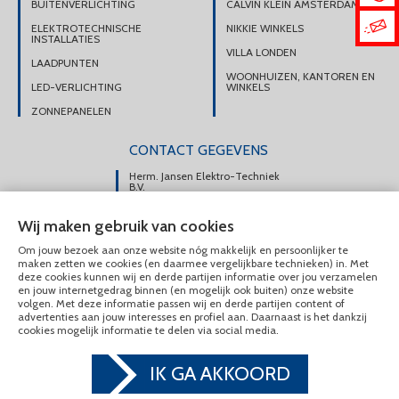
BUITENVERLICHTING
CALVIN KLEIN AMSTERDAM
ELEKTROTECHNISCHE
NIKKIE WINKELS
INSTALLATIES
VILLA LONDEN
LAADPUNTEN
WOONHUIZEN, KANTOREN EN
LED-VERLICHTING
WINKELS
ZONNEPANELEN
CONTACT GEGEVENS
Herm. Jansen Elektro-Techniek
B.V.
Portsmuiden 108e
Wij maken gebruik van cookies
1046 AM Amsterdam
Om jouw bezoek aan onze website nóg makkelijk en persoonlijker te
DIRECT CONTACT
maken zetten we cookies (en daarmee vergelijkbare technieken) in. Met
OPNEMEN
deze cookies kunnen wij en derde partijen informatie over jou verzamelen
en jouw internetgedrag binnen (en mogelijk ook buiten) onze website
020-6175225
volgen. Met deze informatie passen wij en derde partijen content of
advertenties aan jouw interesses en profiel aan. Daarnaast is het dankzij
MAIL ONS
cookies mogelijk informatie te delen via social media.
IK GA AKKOORD
© Herm. Jansen Elektro-Techniek B.V. 2020 - 2026