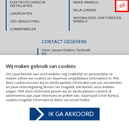
ELEKTROTECHNISCHE
NIKKIE WINKELS
INSTALLATIES
VILLA LONDEN
LAADPUNTEN
WOONHUIZEN, KANTOREN EN
LED-VERLICHTING
WINKELS
ZONNEPANELEN
CONTACT GEGEVENS
Herm. Jansen Elektro-Techniek
B.V.
Portsmuiden 108e
Wij maken gebruik van cookies
1046 AM Amsterdam
Om jouw bezoek aan onze website nóg makkelijk en persoonlijker te
DIRECT CONTACT
maken zetten we cookies (en daarmee vergelijkbare technieken) in. Met
OPNEMEN
deze cookies kunnen wij en derde partijen informatie over jou verzamelen
en jouw internetgedrag binnen (en mogelijk ook buiten) onze website
020-6175225
volgen. Met deze informatie passen wij en derde partijen content of
advertenties aan jouw interesses en profiel aan. Daarnaast is het dankzij
MAIL ONS
cookies mogelijk informatie te delen via social media.
IK GA AKKOORD
© Herm. Jansen Elektro-Techniek B.V. 2020 - 2026
Privacy & Cookies